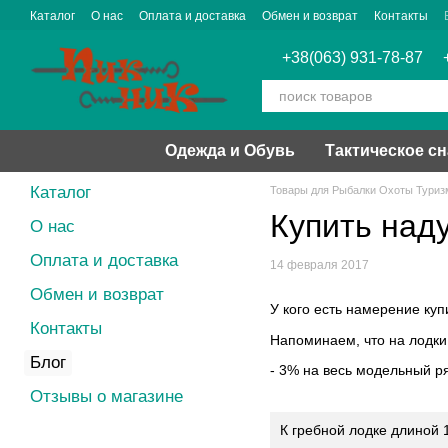
Перейти к основному контенту
Каталог
О нас
Оплата и доставка
Обмен и возврат
Контакты
+38(063) 931-78-87
Одежда и Обувь
Тактическое с
Каталог
Товары для Рыбалки Охоты Туриз
Купить над
О нас
Оплата и доставка
14 февраля 2017
Обмен и возврат
У кого есть намерение куп
Контакты
Напоминаем, что на лодки
Блог
- 3% на весь модельный ря
Отзывы о магазине
К гребной лодке длиной 