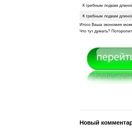
К гребным лодкам длиной
К гребным лодкам длиной
Итого Ваша экономия может
Что тут думать? Поторопит
Новый коммента