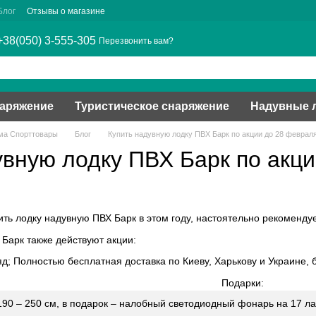
Блог
Отзывы о магазине
+38(050) 3-555-305
Перезвонить вам?
наряжение
Туристическое снаряжение
Надувные 
ма Спорттовары
Блог
Купить надувную лодку ПВХ Барк по акции до 28 феврал
увную лодку ПВХ Барк по акц
ить лодку надувную ПВХ Барк в этом году, настоятельно рекомендуе
 Барк также действуют акции:
д; Полностью бесплатная доставка по Киеву, Харькову и Украине, 
Подарки:
190 – 250 см, в подарок – налобный светодиодный фонарь на 17 ла