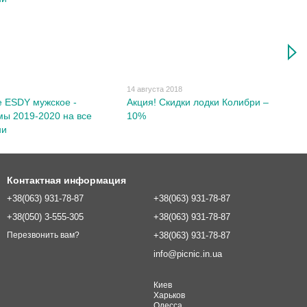
9
14 августа 2018
 ESDY мужское -
Акция! Скидки лодки Колибри –
мы 2019-2020 на все
10%
ни
Контактная информация
+38(063) 931-78-87
+38(063) 931-78-87
+38(050) 3-555-305
+38(063) 931-78-87
+38(063) 931-78-87
Перезвонить вам?
info@picnic.in.ua
Киев
Харьков
Одесса