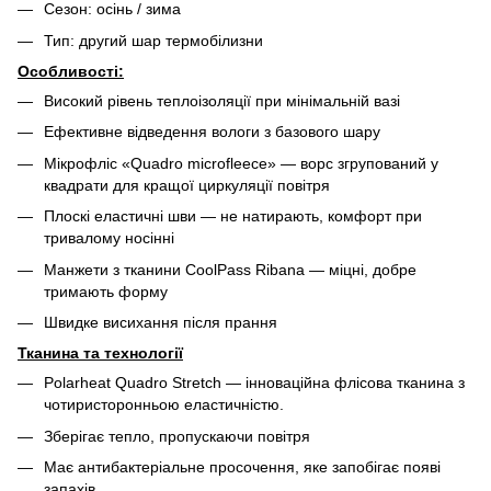
Сезон: осінь / зима
Тип: другий шар термобілизни
Особливості:
Високий рівень теплоізоляції при мінімальній вазі
Ефективне відведення вологи з базового шару
Мікрофліс «Quadro microfleece» — ворс згрупований у
квадрати для кращої циркуляції повітря
Плоскі еластичні шви — не натирають, комфорт при
тривалому носінні
Манжети з тканини CoolPass Ribana — міцні, добре
тримають форму
Швидке висихання після прання
Тканина та технології
Polarheat Quadro Stretch — інноваційна флісова тканина з
чотиристоронньою еластичністю.
Зберігає тепло, пропускаючи повітря
Має антибактеріальне просочення, яке запобігає появі
запахів