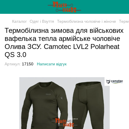
Каталог
Одяг і Взуття
Термобілизна чоловіче і жіноче
Терм
Термобілизна зимова для військових
вафелька тепла армійське чоловіче
Олива ЗСУ. Camotec LVL2 Polarheat
QS 3.0
Артикул:
17150
Написати відгук