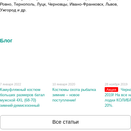
Ровно, Тернополь, Луцк, Черновцы, Ивано-Франковск, Львов,
Ужгород и др.
Блог
7 января 2022
10 января 2020
28 ноября 2019
Камуфляжный костюм
Костюмы охота рыбалка
Черна
Акция
больших размеров батал
зимние – новое
2019! На все 
мужской 4XL (68-70)
поступление!
лодки КОЛИБР
зимний-демисезонный
20%.
Все статьи