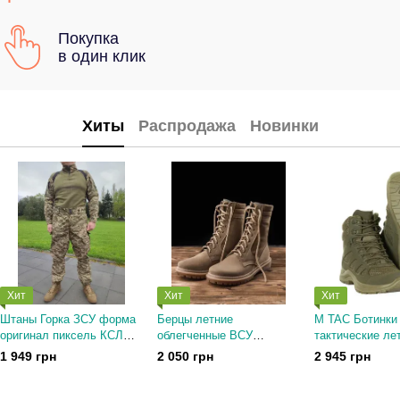
Покупка
в один клик
Хиты
Распродажа
Новинки
Хит
Хит
Хит
Штаны Горка ЗСУ форма
Берцы летние
M TAC Ботинки
оригинал пиксель КСЛ
облегченные ВСУ
тактические ле
военный Рип-Стоп 44-64
тактические мужские
M-TAC ПОЛУБ
1 949 грн
2 050 грн
2 945 грн
Украина
песок подошва НАТО 42
ТАКТИЧЕСКИЕ
размер
IVA Olive 36-47