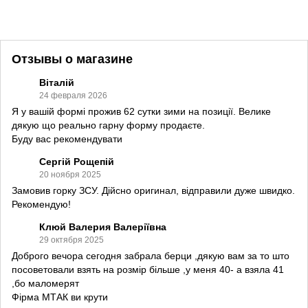
Отзывы о магазине
Віталій
24 февраля 2026
Я у вашій формі прожив 62 сутки зими на позиції. Велике
дякую що реально гарну форму продаєте.
Буду вас рекомендувати
Сергій Рощепій
20 ноября 2025
Замовив горку ЗСУ. Дійсно оригинал, відправили дуже швидко.
Рекомендую!
Клюй Валерия Валеріївна
29 октября 2025
Доброго вечора сегодня забрала берци ,дякую вам за то што
посоветовали взять на розмір більше ,у меня 40- а взяла 41
,бо маломерят
Фірма МТАК ви крути