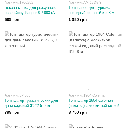
Артикул: 1706252
Артикул: AM-15D5-3
Бокова стінка для розсувного
Тент навес для туризма
павільйону Ranger SP-003 (Арт.
походный зеленый 5 х 3 м,
RA 7765)
Солнцезащитный
699 грн
1 980 грн
водонепроницаемый
4
Артикул: LP 083
Артикул: 1904 Colеman
Тент шатер туристический для
Тент шатер 1904 Colеman
дачи садовый 3*3*2,5, 7 кг
(палатка) с москитной сеткой
зеленый
садовый раскладной 3*3, 9 кг
799 грн
3 750 грн