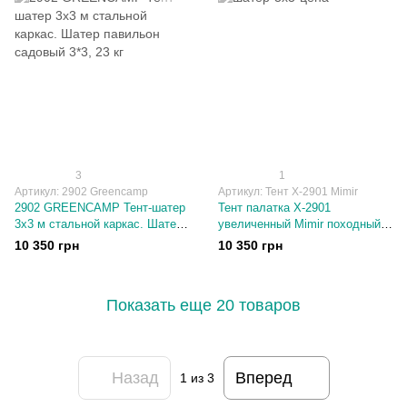
3
1
Артикул: 2902 Greencamp
Артикул: Тент Х-2901 Mimir
2902 GREENCAMP Тент-шатер
Тент палатка Х-2901
3х3 м стальной каркас. Шатер
увеличенный Mimir походный с
павильон садовый 3*3, 23 кг
москитной сеткой 3*3, 20 кг
10 350 грн
10 350 грн
Показать еще 20 товаров
Назад
Вперед
1
из 3