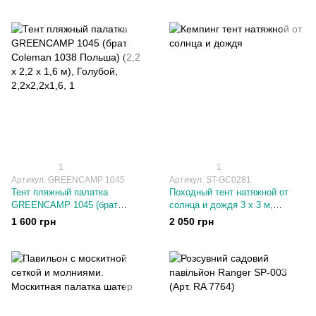
кемпинговая
комнаты GREENCAMP 1610
GREENCAMP/MIMIR 2905
1
1
Артикул: GREENCAMP 1045
Артикул: ST-GC0281
Тент пляжный палатка
Походный тент натяжной от
GREENCAMP 1045 (брат
солнца и дождя 3 х 3 м,
Coleman 1038 Польша) (2,2 х
высота - 2 м Синий
1 600 грн
2 050 грн
2,2 х 1,6 м)