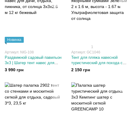
Новинка
1
Артикул: NIG-108
Артикул: GC1046
Раздвижной садовый павильон
Тент для пляжа навесной
3х3 | Шатер тент навес для
туристический для похода с
дачи, отдыха, пикника, от
якорными сумками Зеленый 2
3 990 грн
2 150 грн
солнца 3х3х2.6 м 12 кг
х 1.6 м, высота - 1.67 м
бежевый
Ультрафиолетовая защита от
солнца