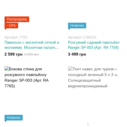
Распродажа
−16%
Новинка
Артикул: 7703
Артикул: 1706251
Павильон с москитной сеткой и
Розсувний садовий павільйон
молниями. Москитная палатка
Ranger SP-003 (Арт. RA 7764)
шатер
2 599 грн
3 499 грн
3 099 грн
Новинка
1