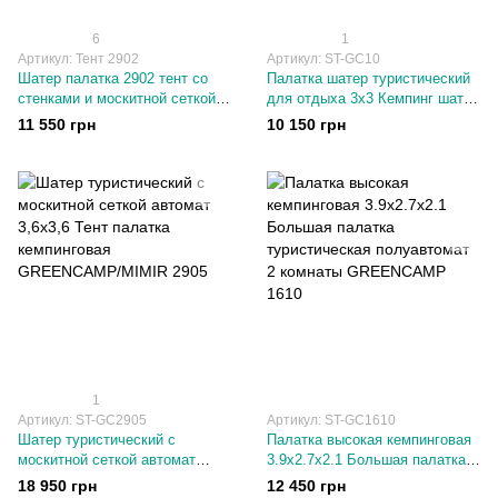
6
1
Артикул: Тент 2902
Артикул: ST-GC10
Шатер палатка 2902 тент со
Палатка шатер туристический
стенками и москитной сеткой
для отдыха 3х3 Кемпинг шатер
для отдыха, садовый 3*3, 23,5
с москитной сеткой
11 550 грн
10 150 грн
кг
GREENCAMP 10
1
Артикул: ST-GC2905
Артикул: ST-GC1610
Шатер туристический с
Палатка высокая кемпинговая
москитной сеткой автомат
3.9х2.7х2.1 Большая палатка
3,6х3,6 Тент палатка
туристическая полуавтомат 2
18 950 грн
12 450 грн