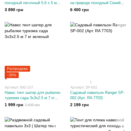
походный песочный 5,6 х 5 м,
на природе походный Синий
высота - 2,5 м
6.1 х 5.1 м, высота - 2,65 м от
3 890 грн
6 400 грн
Солнцезащитный
солнца и дождя
Распродажа
−20%
1
Артикул: NIG-107
Артикул: SP-002
Навес тент шатер для рыбалки
Садовый павильон Ranger SP-
туризма сада 3х3х2.5 м 7 кг
002 (Арт. RA 7703)
зеленый
1 999 грн
2 199 грн
2 499 грн