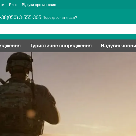
кти
Блог
Відгуки про магазин
+38(050) 3-555-305
Передзвонити вам?
рядження
Туристичне спорядження
Надувні човн