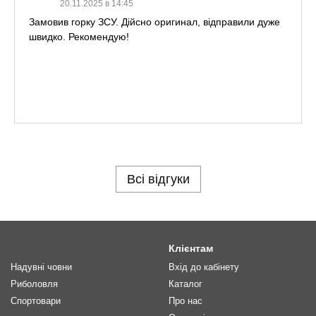
20.11.2025 в 14:45
Замовив горку ЗСУ. Дійсно оригинал, відправили дуже
швидко. Рекомендую!
Всі відгуки
Клієнтам
Надувні човни
Вхід до кабінету
Риболовля
Каталог
Спортовари
Про нас