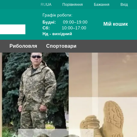
Порівняння
RU
UA
Бажання
Вхід
Графік роботи:
Будні:
09:00–19:00
Мій кошик
Сб:
10:00–17:00
Нд - вихідний
и
Риболовля
Спортовари