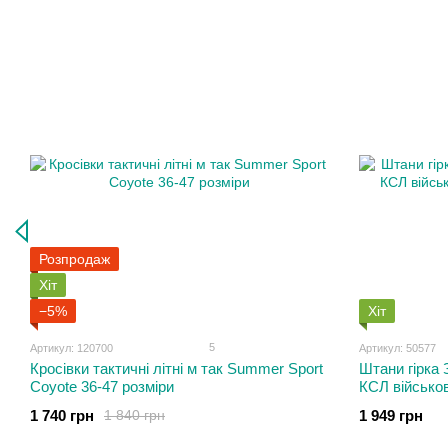
Розпродаж
Хіт
−5%
Хіт
5
Артикул: 120700
Артикул: 50577
Кросівки тактичні літні м так Summer Sport
Штани гірка 
Coyote 36-47 розміри
КСЛ військов
1 740 грн
1 949 грн
1 840 грн