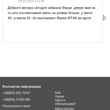
29.10.2025 в 21:08
Доброго вечора сегодня забрала берци ,дякую вам за
то што посоветовали взять на розмір більше ,у меня
40- а взяла 41 ,бо маломерят Фірма МТАК ви крути
Контактна інформація
+38(063) 931-78-87
Київ
Харків
+38(050) 3-555-305
Одесcа
Хмельницикий
Передзвонити вам?
Мапа проїзду