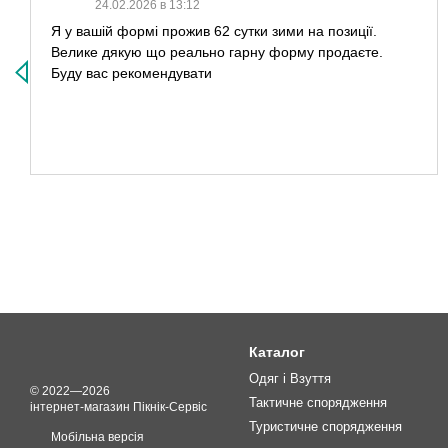
24.02.2026 в 13:12
Я у вашій формі прожив 62 сутки зими на позиції.
Велике дякую що реально гарну форму продаєте.
Буду вас рекомендувати
Каталог
Одяг і Взуття
© 2022—2026
Тактичне спорядження
інтернет-магазин Пікнік-Сервіс
Туристичне спорядження
Мобільна версія