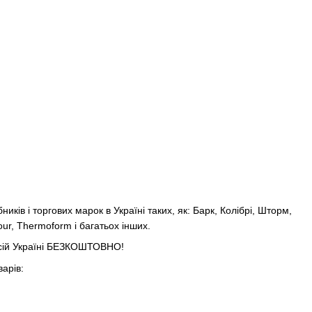
ків і торгових марок в Україні таких, як: Барк, Колібрі, Шторм,
our, Thermoform і багатьох інших.
 всій Україні БЕЗКОШТОВНО!
арів: