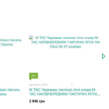
Хіт
1
Артикул: 11043
нал піксель
M TAC Черевики тактичні літні олива M-
аїна
TAC НАПІВЧЕРЕВИКИ ТАКТИЧНІ ЛІТНІ
IVA Olive 36-47 розміри
2 945 грн