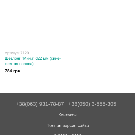
Артикул: 7120
Шезлонг "Мини" d22 мм (сине-
желтая полоса)
784 грн
+38(063) 931-78-87
+38(050) 3-555-305
Контакты
Полная версия сайта