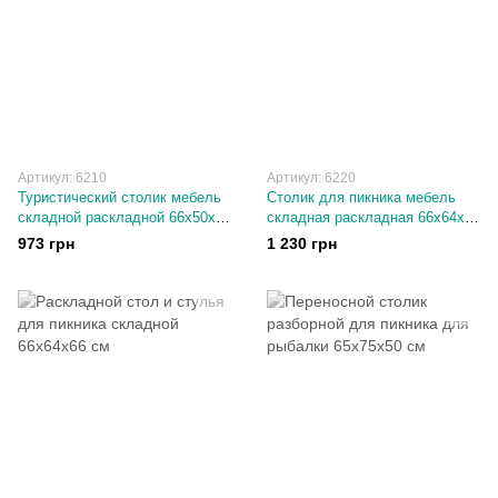
Артикул: 6210
Артикул: 6220
Туристический столик мебель
Cтолик для пикника мебель
складной раскладной 66х50х53
складная раскладная 66х64х66
см
см
973 грн
1 230 грн