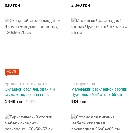
см, вес 1,6 кг
120х60х70 см
810 грн
2 349 грн
−11%
Артикул: Стол RG-HX-1102
Артикул: 6100
Складной стол чемодан + 4
Маленький раскладной столик
стула + подвесная полка,
Чудо лекгий 52 х 75 х 55 см
120х60х70 см
1 949 грн
984 грн
2 199 грн