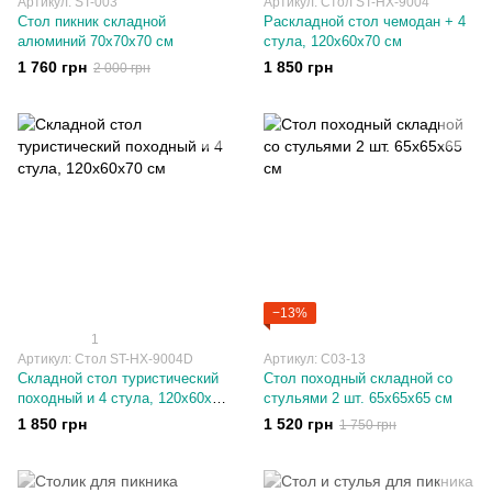
Артикул: ST-003
Артикул: Стол ST-HX-9004
Стол пикник складной
Раскладной стол чемодан + 4
алюминий 70х70х70 см
стула, 120х60х70 см
1 760 грн
1 850 грн
2 000 грн
−13%
1
Артикул: Стол ST-HX-9004D
Артикул: C03-13
Складной стол туристический
Cтол походный складной со
походный и 4 стула, 120х60х70
стульями 2 шт. 65х65х65 см
см
1 850 грн
1 520 грн
1 750 грн