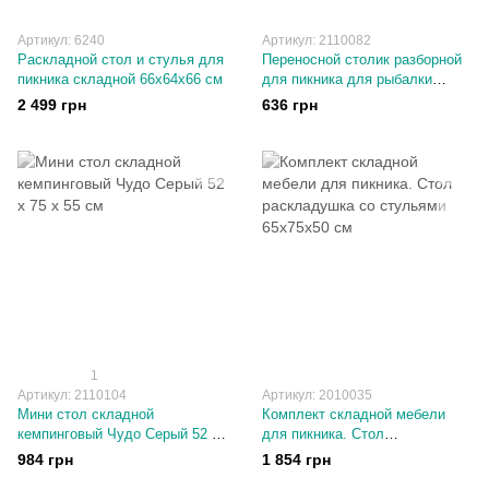
Артикул: 6240
Артикул: 2110082
Раскладной стол и стулья для
Переносной столик разборной
пикника складной 66х64х66 см
для пикника для рыбалки
65х75х50 см
2 499 грн
636 грн
1
Артикул: 2110104
Артикул: 2010035
Мини стол складной
Комплект складной мебели
кемпинговый Чудо Серый 52 х
для пикника. Стол
75 х 55 см
раскладушка со стульями
984 грн
1 854 грн
65х75х50 см