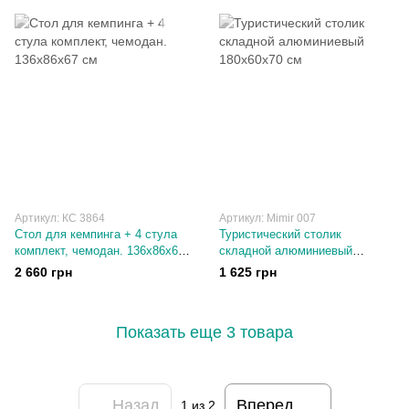
Артикул: КС 3864
Артикул: Mimir 007
Cтол для кемпинга + 4 стула
Туристический столик
комплект, чемодан. 136х86х67
складной алюминиевый
см
180х60х70 см
2 660 грн
1 625 грн
Показать еще 3 товара
Назад
Вперед
1
из 2