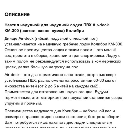
Описание
Настил надувной для надувной лодки ПВХ Air-deck
КМ-300 (настил, насос, сумка) Колибри
Днище Air-deck (гибкий, надувной сплошной пол)
устанавливается на надувную гребную лодку Колибри КМ-300.
Основное преимущество лодок с таким полом – это малый
вес, простота в сборке, хранении и транспортировки. Лодку с
таким полом не рекомендуется использовать в коммерческих
целях, делая большую нагрузку на пол.
Air-deck – это два герметичных слоя ткани, покрытых сверх
устойчивым ПВХ, расположены на расстоянии 60-80 мм от
множества нитей (от 2 до 5 нитей на каждом см2).
Применяется для изготовления надувного дна. Будучи
герметичным, этот материал при надувании становится сверх
упругим и прочным.
Преимущества надувного дна Колибри – небольшой вес и
размеры в транспортировочном состоянии, быстрота сборки.
Вам потребуется лишь накачать дно лодки специальным
насосом высокого давления, т.к. номинальное давление на