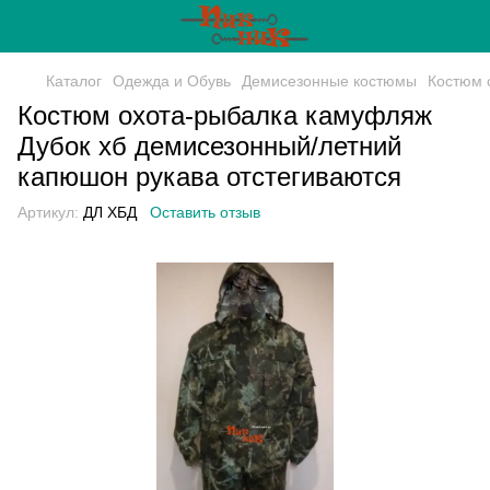
Каталог
Одежда и Обувь
Демисезонные костюмы
Костюм 
Костюм охота-рыбалка камуфляж
Дубок хб демисезонный/летний
капюшон рукава отстегиваются
Артикул:
ДЛ ХБД
Оставить отзыв