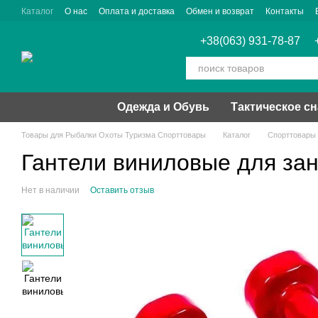
Перейти к основному контенту
Каталог
О нас
Оплата и доставка
Обмен и возврат
Контакты
+38(063) 931-78-87
Одежда и Обувь
Тактическое с
Товары для Рыбалки Охоты Туризма Спорттовары
Каталог
Спорттовары
Гантели виниловые для зан
Нет в наличии
Оставить отзыв