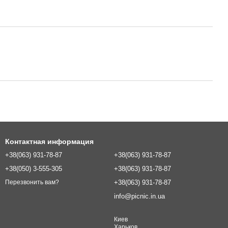
Контактная информация
+38(063) 931-78-87
+38(063) 931-78-87
+38(050) 3-555-305
+38(063) 931-78-87
+38(063) 931-78-87
Перезвонить вам?
info@picnic.in.ua
Киев
Харьков