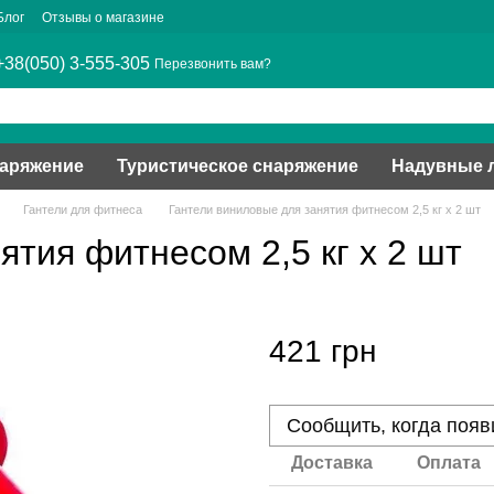
Блог
Отзывы о магазине
+38(050) 3-555-305
Перезвонить вам?
наряжение
Туристическое снаряжение
Надувные 
Гантели для фитнеса
Гантели виниловые для занятия фитнесом 2,5 кг х 2 шт
ятия фитнесом 2,5 кг х 2 шт
421 грн
Сообщить, когда появ
Доставка
Оплата