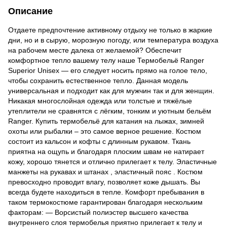
Описание
Отдаете предпочтение активному отдыху не только в жаркие
дни, но и в сырую, морозную погоду, или температура воздуха
на рабочем месте далека от желаемой? Обеспечит
комфортное тепло вашему телу наше Термобельё Ranger
Superior Unisex — его следует носить прямо на голое тело,
чтобы сохранить естественное тепло. Данная модель
универсальная и подходит как для мужчин так и для женщин.
Никакая многослойная одежда или толстые и тяжёлые
утеплители не сравнятся с лёгким, тонким и уютным бельём
Ranger. Купить термобельё для катания на лыжах, зимней
охоты или рыбалки – это самое верное решение. Костюм
состоит из кальсон и кофты с длинным рукавом. Ткань
приятна на ощупь и благодаря плоским швам не натирает
кожу, хорошо тянется и отлично прилегает к телу. Эластичные
манжеты на рукавах и штанах , эластичный пояс . Костюм
превосходно проводит влагу, позволяет коже дышать. Вы
всегда будете находиться в тепле. Комфорт пребывания в
таком термокостюме гарантирован благодаря нескольким
факторам: — Ворсистый полиэстер высшего качества
внутреннего слоя термобелья приятно прилегает к телу и