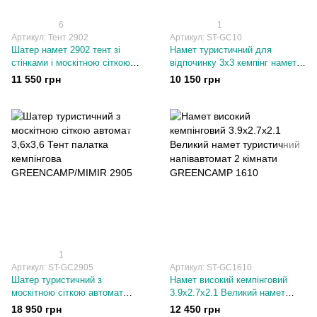
6
1
Артикул: Тент 2902
Артикул: ST-GC10
Шатер намет 2902 тент зі
Намет туристичний для
стінками і москітною сіткою
відпочинку 3х3 кемпінг намет з
для відпочинку, садовий 3 * 3,
москітною сіткою
11 550 грн
10 150 грн
23,5 кг
GREENCAMP 10
1
Артикул: ST-GC2905
Артикул: ST-GC1610
Шатер туристичний з
Намет високий кемпінговий
москітною сіткою автомат
3.9х2.7х2.1 Великий намет
3,6х3,6 Тент палатка
туристичний напівавтомат 2
18 950 грн
12 450 грн