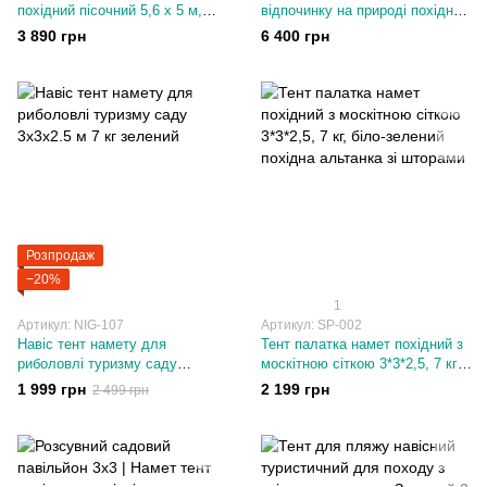
похідний пісочний 5,6 х 5 м,
відпочинку на природі похідний
висота - 2,5 м Сонцезахисний
Синій 6.1 х 5.1 м, висота - 2,65
3 890 грн
6 400 грн
м від сонця і дощу
Розпродаж
−20%
1
Артикул: NIG-107
Артикул: SP-002
Навіс тент намету для
Тент палатка намет похідний з
риболовлі туризму саду
москітною сіткою 3*3*2,5, 7 кг,
3х3х2.5 м 7 кг зелений
біло-зелений похідна альтанка
1 999 грн
2 199 грн
2 499 грн
зі шторами