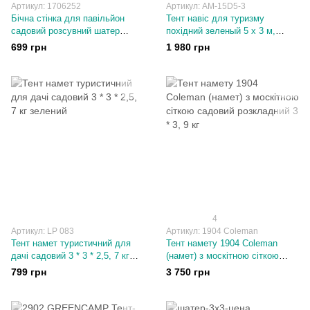
Артикул: 1706252
Артикул: AM-15D5-3
Бічна стінка для павільйон
Тент навіс для туризму
садовий розсувний шатер
похідний зеленый 5 х 3 м,
торговий намет
Сонцезахисний
699 грн
1 980 грн
водонепроникний
4
Артикул: LP 083
Артикул: 1904 Colеman
Тент намет туристичний для
Тент намету 1904 Colеman
дачі садовий 3 * 3 * 2,5, 7 кг
(намет) з москітною сіткою
зелений
садовий розкладний 3 * 3, 9 кг
799 грн
3 750 грн