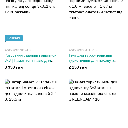
Новинка
1
Артикул: NIG-108
Артикул: GC1046
Розсувний садовий павільйон
Тент для пляжу навісний
3х3 | Намет тент навіс для
туристичний для походу з
дачі, відпочинку, пікніка, від
якірними сумками Зелений 2 х
3 990 грн
2 150 грн
сонця 3х3х2.6 м 12 кг бежевий
1.6 м, висота - 1.67 м
Ультрафіолетовий захист від
сонця