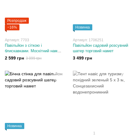
Розпродаж
−16%
Новинка
Артикул: 7703
Артикул: 1706251
Павільйон з сіткою і
Павільйон садовий розсувний
блискавками. Москітний намет
шатер торговий намет
шатер
2 599 грн
3 499 грн
3 099 грн
Новинка
1