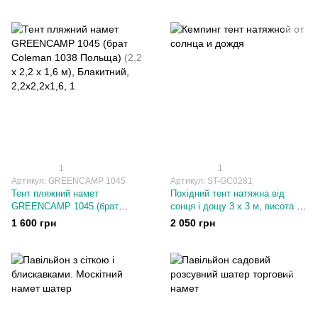
кемпінгова
кімнати GREENCAMP 1610
GREENCAMP/MIMIR 2905
1
1
Артикул: GREENCAMP 1045
Артикул: ST-GC0281
Тент пляжний намет
Похідний тент натяжна від
GREENCAMP 1045 (брат
сонця і дощу 3 х 3 м, висота -
Coleman 1038 Польща) (2,2 х
2 м Синій
1 600 грн
2 050 грн
2,2 х 1,6 м)