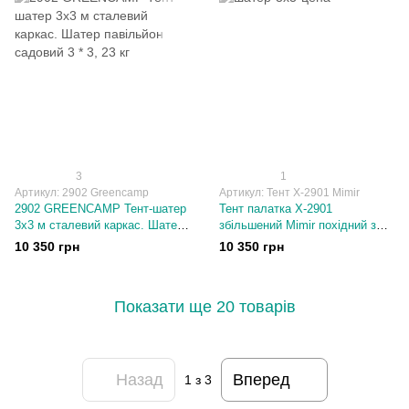
3
1
Артикул: 2902 Greencamp
Артикул: Тент Х-2901 Mimir
2902 GREENCAMP Тент-шатер
Тент палатка Х-2901
3х3 м сталевий каркас. Шатер
збільшений Mimir похідний з
павільйон садовий 3 * 3, 23 кг
москітною сіткою 3 * 3, 20 кг
10 350 грн
10 350 грн
Показати ще 20 товарів
Назад
Вперед
1
з 3