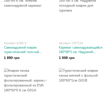
Артикул: 8185-3
Артикул: CRT134
Самонадувной коврик
Каремат самонадувающийся
туристический толстый
185*58*3 см. Надувной
188*64*6 см. Мякгий
походный коврик для туризма
1 890 грн
1 008 грн
самонадувной каремат