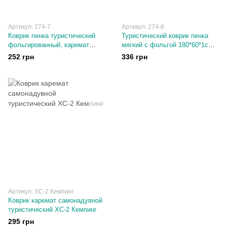
Артикул: 274-7
Артикул: 274-8
Коврик пенка туристический
Туристический коврик пенка
фольгированный, каремат
мягкий с фольгой 180*60*1см
фольгированный из EVA
G01В
252 грн
336 грн
180*50*0.6 см G01A
Артикул: ХС-2 Кемпинг
Коврик каремат самонадувной
туристический ХС-2 Кемпинг
295 грн