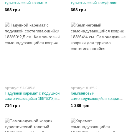
туристический коврик с
туристический камуфляж
подушкой + состегивается
181*60*2,5 см. военный,
693 грн
693 грн
181*60*2,5 см. Каремат
армейский. Для рабалки и
самонадувающийся
охоты
Артикул: SJ-G05-8
Артикул: 8185-2
Надувной каремат с подушкой
Кемпинговый
состегивающийся 188*60*2,5
самонадувающийся коврик
см. Кемпинговый
188*64*4 см. Самонадувные
714 грн
1 386 грн
самонадувающийся коврик
коврики для туризма
состегивающийся