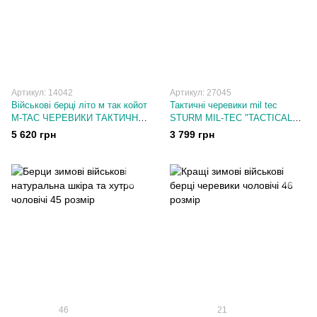
Артикул: 14042
Артикул: 27045
Військові берці літо м так койот
Тактичні черевики mil tec
M-TAC ЧЕРЕВИКИ ТАКТИЧНІ
STURM MIL-TEC "TACTICAL
ЛІТНІ COYOTE розміри 36-46
BOOTS LIGHTWEIGHT"
5 620 грн
3 799 грн
46
21