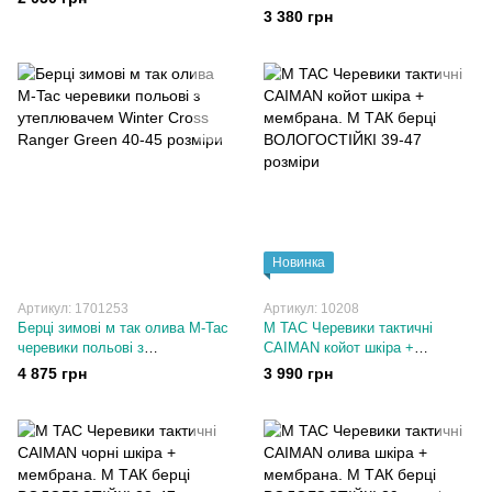
натуральна шкіра, койот. 40-45
3 380 грн
розміри
Новинка
Артикул: 1701253
Артикул: 10208
Берці зимові м так олива M-Tac
M TAC Черевики тактичні
черевики польові з
CAIMAN койот шкіра +
утеплювачем Winter Cross
мембрана. М ТАК берці
4 875 грн
3 990 грн
Ranger Green 40-45 розміри
ВОЛОГОСТІЙКІ 39-47 розміри