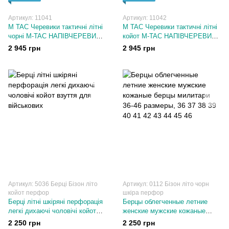
Артикул: 11041
Артикул: 11042
M TAC Черевики тактичні літні
M TAC Черевики тактичні літні
чорні M-TAC НАПІВЧЕРЕВИКИ
койот M-TAC НАПІВЧЕРЕВИКИ
ТАКТИЧНІ ЛІТНІ IVA BLACK
ТАКТИЧНІ ЛІТНІ IVA Coyote
2 945 грн
2 945 грн
36-45 розміри
36-47 розміри
Артикул: 5036 Берці Бізон літо
Артикул: 0112 Бізон літо чорн
койот перфор
шкіра перфор
Берці літні шкіряні перфорація
Берцы облегченные летние
легкі дихаючі чоловічі койот
женские мужские кожаные
взуття для військових
берцы милитари 36-46 размеры
2 250 грн
2 250 грн