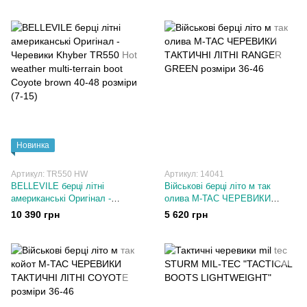
Новинка
Артикул: TR550 HW
Артикул: 14041
BELLEVILE берці літні
Військові берці літо м так
американські Оригінал -
олива M-TAC ЧЕРЕВИКИ
Черевики Khyber TR550 Hot
ТАКТИЧНІ ЛІТНІ RANGER
10 390 грн
5 620 грн
weather multi-terrain boot Coyote
GREEN розміри 36-46
brown 40-48 розміри (7-15)