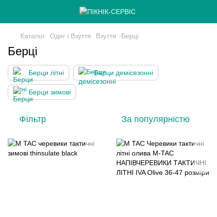
Каталог
Одяг і Взуття
Взуття
Берці
Берці
Берци літні
Берци демісезонні
Берци зимові
Фільтр
За популярністю