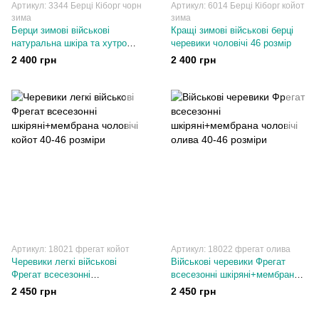
Артикул: 3344 Берці Кіборг чорн
Артикул: 6014 Берці Кіборг койот
зима
зима
Берци зимові військові
Кращі зимові військові берці
натуральна шкіра та хутро
черевики чоловічі 46 розмір
чоловічі 45 розмір
2 400 грн
2 400 грн
Артикул: 18021 фрегат койот
Артикул: 18022 фрегат олива
Черевики легкі військові
Військові черевики Фрегат
Фрегат всесезонні
всесезонні шкіряні+мембрана
шкіряні+мембрана чоловічі
чоловічі олива 40-46 розміри
2 450 грн
2 450 грн
койот 40-46 розміри