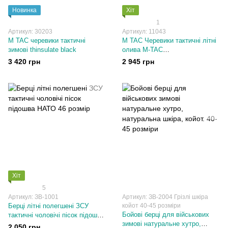
Новинка
Хіт
1
Артикул: 30203
Артикул: 11043
M TAC черевики тактичні
M TAC Черевики тактичні літні
зимові thinsulate black
олива M-TAC
НАПІВЧЕРЕВИКИ ТАКТИЧНІ
3 420 грн
2 945 грн
ЛІТНІ IVA Olive 36-47 розміри
Хіт
5
Артикул: ЗВ-1001
Артикул: ЗВ-2004 Грізлі шкіра
Берці літні полегшені ЗСУ
койот 40-45 розміри
Бойові берці для військових
тактичні чоловічі пісок підошва
зимові натуральне хутро,
НАТО 46 розмір
2 050 грн