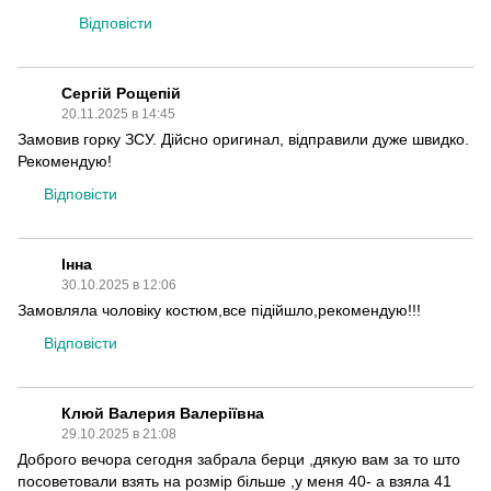
Відповісти
Сергій Рощепій
20.11.2025 в 14:45
Замовив горку ЗСУ. Дійсно оригинал, відправили дуже швидко.
Рекомендую!
Відповісти
Інна
30.10.2025 в 12:06
Замовляла чоловіку костюм,все підійшло,рекомендую!!!
Відповісти
Клюй Валерия Валеріївна
29.10.2025 в 21:08
Доброго вечора сегодня забрала берци ,дякую вам за то што
посоветовали взять на розмір більше ,у меня 40- а взяла 41