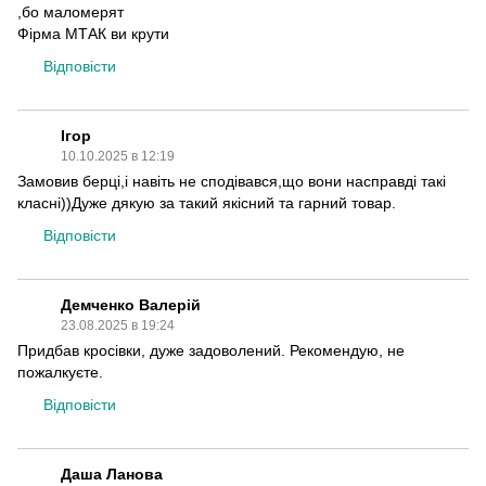
,бо маломерят
Фірма МТАК ви крути
Відповісти
Ігор
10.10.2025 в 12:19
Замовив берці,і навіть не сподівався,що вони насправді такі
класні))Дуже дякую за такий якісний та гарний товар.
Відповісти
Демченко Валерій
23.08.2025 в 19:24
Придбав кросівки, дуже задоволений. Рекомендую, не
пожалкуєте.
Відповісти
Даша Ланова