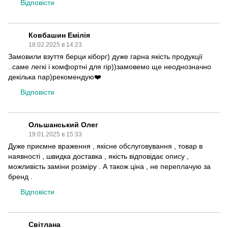
Відповісти
Ковбашин Емілія
18.02.2025 в 14:23
Замовили взуття берци кіборг) дуже гарна якість продукції
..саме легкі і комфортні для гір))замовемо ще неоднозначно
декілька пар)рекомендую❤️
Відповісти
Ольшанський Олег
19.01.2025 в 15:33
Дуже приємне враження , якісне обслуговування , товар в
наявності , швидка доставка , якість відповідає опису ,
можливість заміни розміру . А також ціна , не переплачую за
бренд .
Відповісти
Світлана