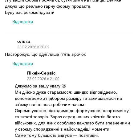
Я у вашій формі прожив 62 сутки зими на позиції. Велике
дякую що реально гарну форму продаєте.
Буду вас рекомендувати
Відповісти
ольга
23.02.2026 в 20:09
Насторожує, що одні лише п'ять зірочок
Відповісти
Пікнік-Сервіс
23.02.2026 в 21:00
Дякуємо за вашу увагу 🙂
Ми дійсно дуже стараємося: швидко відповідаємо,
допомагаємо з підбором розміру та залишаємося на
зв’язку навіть поза робочим часом.
Окремо уважно підходимо до формування асортименту
та якості товарів. Зараз серед наших клієнтів багато
військових, для яких особливо важливо бути впевненими
у своєму спорядженні в найскладніші моменти.
Саме тому більшість відгуків — позитивні.