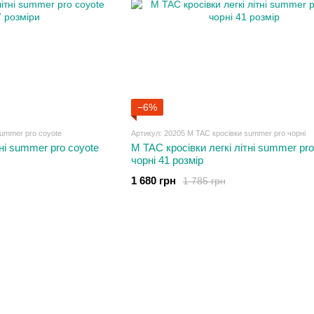
−6%
summer pro coyote
Артикул: 20205 M TAC кросівки summer pro чорні
тні summer pro coyote
M TAC кросівки легкі літні summer pro
чорні 41 розмір
1 680 грн
1 785 грн