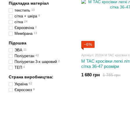
Підкладка матеріал
текстиль
10
сітка + шкіра
8
сітка
24
Євроовчіна
2
Мембрана
13
Підошва
−6%
ЭВА
11
Артикул: 20204 M TAC кросівки 
Поліуретан
40
M TAC кросівки легкі лі
Поліуретан 3-х шаровий
2
сітка 36-47 розміри
ТЕП
4
1 680 грн
1 785 грн
Страна виробництва:
Україна
62
Євросоюз
9