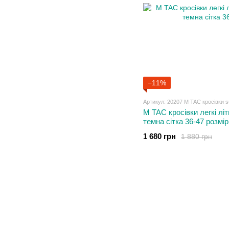
−11%
Артикул: 20207 M TAC кросівки 
M TAC кросівки легкі лі
темна сітка 36-47 розмір
1 680 грн
1 880 грн