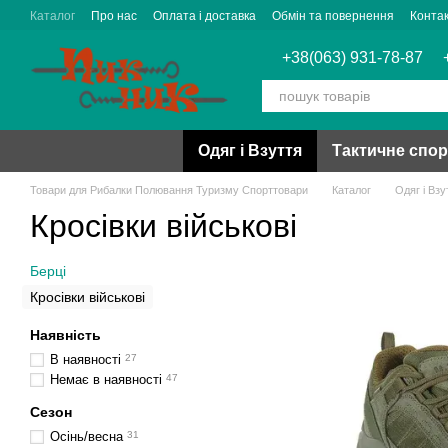
Перейти до основного контенту
Каталог
Про нас
Оплата і доставка
Обмін та повернення
Конта
+38(063) 931-78-87
Одяг і Взуття
Тактичне спо
Товари для Рибалки Полювання Туризму Спорттовари
Каталог
Одяг і Взу
Кросівки військові
Берці
Кросівки військові
Наявність
В наявності
27
Немає в наявності
47
Сезон
Осінь/весна
31