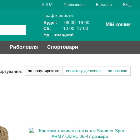
Порівняння
RU
UA
Бажання
Вхід
Графік роботи:
Будні:
09:00–19:00
Мій кошик
Сб:
10:00–17:00
Нд - вихідний
и
Риболовля
Спортовари
за популярністю
спочатку дешевше
за назвою
ортування: