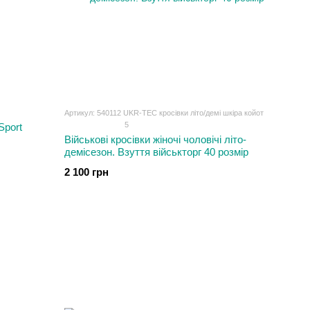
Артикул: 540112 UKR-TEC кросівки літо/демі шкіра койот
5
Sport
Військові кросівки жіночі чоловічі літо-
демісезон. Взуття військторг 40 розмір
2 100 грн