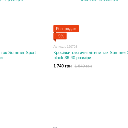
Розпродаж
−5%
Артикул: 120703
м так Summer Sport
Кросівки тактичні літні м так Summer 
ри
black 36-40 розміри
1 740 грн
1 840 грн