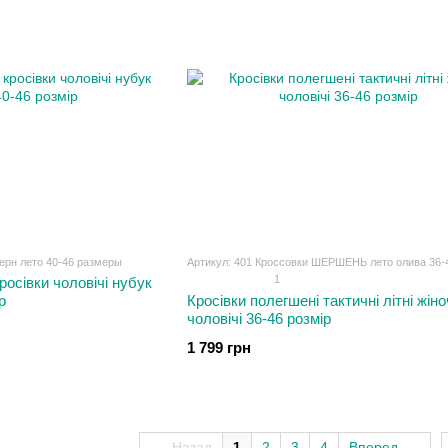
ерн лето 40-46 размеры
Артикул: 401 Кроссовки ШЕРШЕНЬ лето олива 36-
1
росівки чоловічі нубук
р
Кросівки полегшені тактичні літні жіно
чоловічі 36-46 розмір
1 799 грн
Назад
1
2
3
4
Вперед