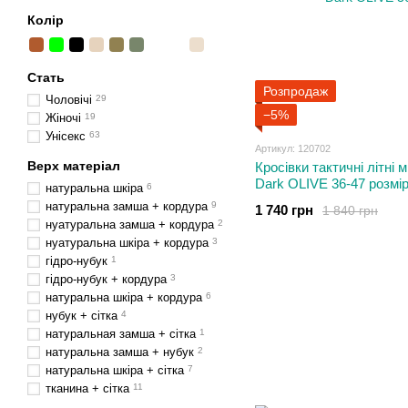
Колір
Стать
Розпродаж
Чоловічі
29
−5%
Жіночі
19
Унісекс
63
Артикул: 120702
Верх матеріал
Кросівки тактичні літні 
Dark OLIVE 36-47 розмі
натуральна шкіра
6
натуральна замша + кордура
9
1 740 грн
1 840 грн
нуатуральна замша + кордура
2
нуатуральна шкіра + кордура
3
гідро-нубук
1
гідро-нубук + кордура
3
натуральна шкіра + кордура
6
нубук + сітка
4
натуральная замша + сітка
1
натуральна замша + нубук
2
натуральна шкіра + сітка
7
тканина + сітка
11