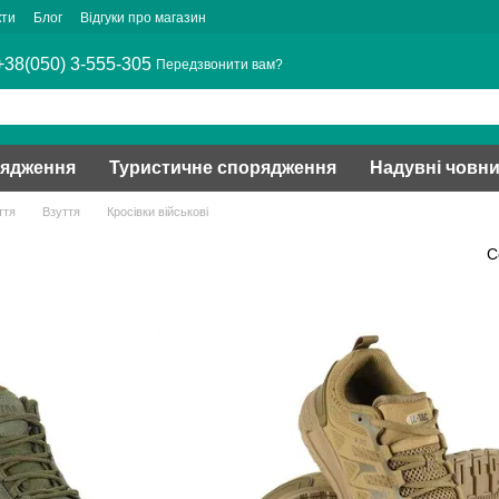
кти
Блог
Відгуки про магазин
+38(050) 3-555-305
Передзвонити вам?
рядження
Туристичне спорядження
Надувні човн
ття
Взуття
Кросівки військові
С