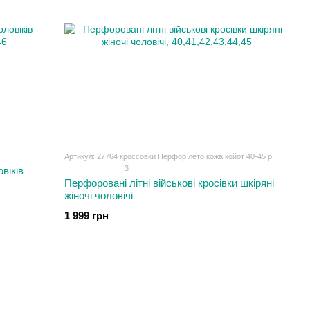
Артикул: 27764 кроссовки Перфор лето кожа койот 40-45 р
3
овіків
Перфоровані літні військові кросівки шкіряні
жіночі чоловічі
1 999 грн