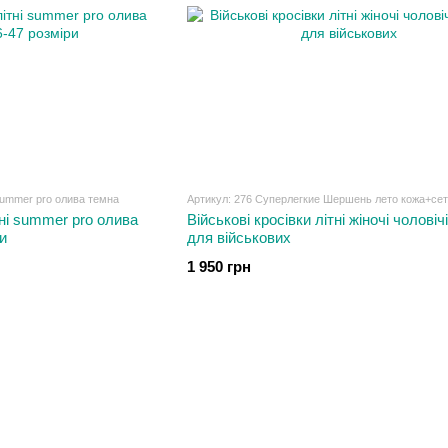
summer pro олива темна
Артикул: 276 Суперлегкие Шершень лето кожа+сет
тні summer pro олива
Військові кросівки літні жіночі чоловіч
и
для військових
1 950 грн