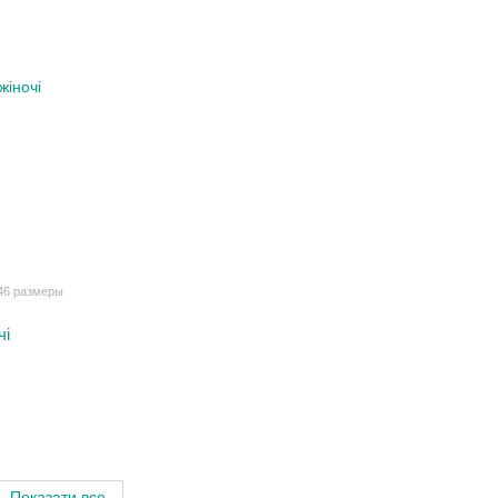
46 размеры
чі
Показати все