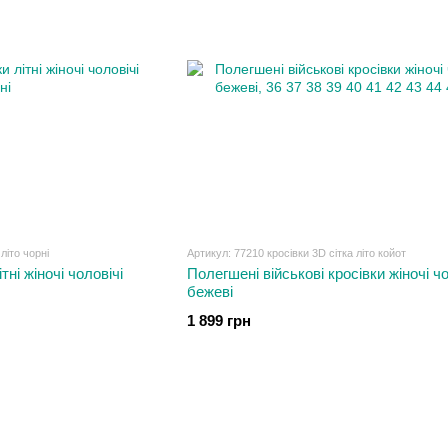
літо чорні
Артикул: 77210 кросівки 3D сітка літо койот
ітні жіночі чоловічі
Полегшені військові кросівки жіночі чо
бежеві
1 899 грн