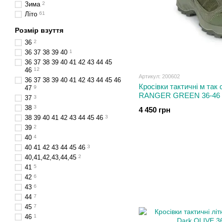
Зима
2
Літо
61
Розмір взуття
36
2
36 37 38 39 40
1
36 37 38 39 40 41 42 43 44 45
46
12
Артикул: 200602
36 37 38 39 40 41 42 43 44 45 46
Кросівки тактичні м так
47
9
RANGER GREEN 36-46 
37
3
38
3
4 450 грн
38 39 40 41 42 43 44 45 46
3
39
2
40
4
40 41 42 43 44 45 46
3
40,41,42,43,44,45
2
41
5
42
6
43
6
44
7
45
7
46
1