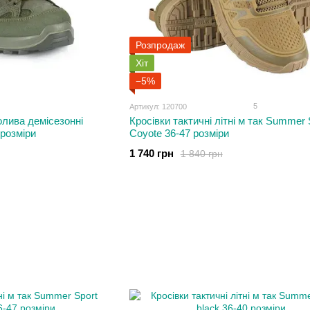
Розпродаж
Хіт
−5%
5
Артикул: 120700
 олива демісезонні
Кросівки тактичні літні м так Summer 
розміри
Coyote 36-47 розміри
1 740 грн
1 840 грн