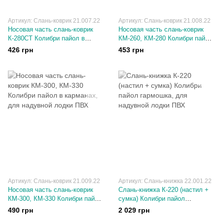
Артикул: Слань-коврик 21.007.22
Артикул: Слань-коврик 21.008.22
Носовая часть слань-коврик
Носовая часть слань-коврик
К-280СТ Колибри пайол в
КM-260, КМ-280 Колибри пайол
карманах, для надувной лодки
в карманах, для надувной
426 грн
453 грн
ПВХ
лодки ПВХ
Артикул: Слань-коврик 21.009.22
Артикул: Слань-книжка 22.001.22
Носовая часть слань-коврик
Слань-книжка К-220 (настил +
КМ-300, КМ-330 Колибри пайол
сумка) Колибри пайол
в карманах, для надувной
гармошка, для надувной лодки
490 грн
2 029 грн
лодки ПВХ
ПВХ