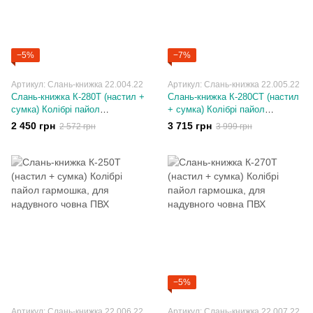
−5%
−7%
Артикул: Слань-книжка 22.004.22
Артикул: Слань-книжка 22.005.22
Слань-книжка К-280T (настил +
Слань-книжка К-280CT (настил
сумка) Колібрі пайол
+ сумка) Колібрі пайол
гармошка, для надувного
гармошка, для надувного
2 450 грн
3 715 грн
2 572 грн
3 999 грн
човна ПВХ
човна ПВХ
−5%
Артикул: Слань-книжка 22.006.22
Артикул: Слань-книжка 22.007.22