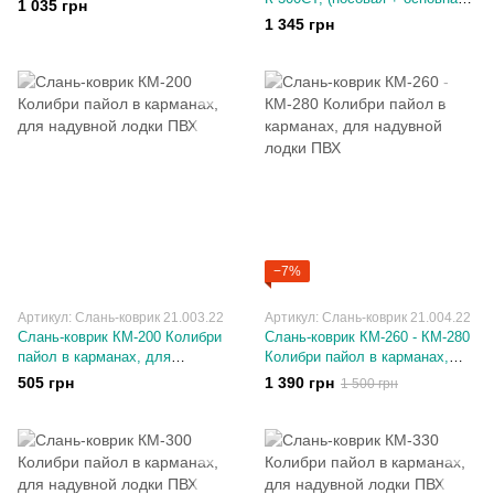
1 035 грн
часть) Колибри пайол
ПВХ
1 345 грн
карманах, для надувной лодки
ПВХ
−7%
Артикул: Слань-коврик 21.003.22
Артикул: Слань-коврик 21.004.22
Слань-коврик КМ-200 Колибри
Слань-коврик КМ-260 - КМ-280
пайол в карманах, для
Колибри пайол в карманах,
надувной лодки ПВХ
для надувной лодки ПВХ
505 грн
1 390 грн
1 500 грн