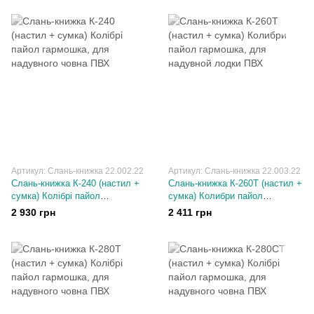
Артикул: Слань-книжка 22.002.22
Артикул: Слань-книжка 22.003.22
Слань-книжка К-240 (настил +
Слань-книжка К-260T (настил +
сумка) Колібрі пайол
сумка) Колибри пайол
гармошка, для надувного
гармошка, для надувной лодки
2 930 грн
2 411 грн
човна ПВХ
ПВХ