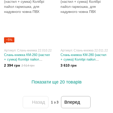
−5%
Артикул: Слань-книжка 22.010.22
Артикул: Слань-книжка 22.011.22
Слань-книжка КM-260 (настил
Слань-книжка КМ-280 (настил
+ сумка) Колібрі пайол
+ сумка) Колібрі пайол
гармошка, для надувного
гармошка, для надувного
2 394 грн
3 610 грн
2 514 грн
човна ПВХ
човна ПВХ
Показати ще 20 товарів
Назад
Вперед
1
з 3