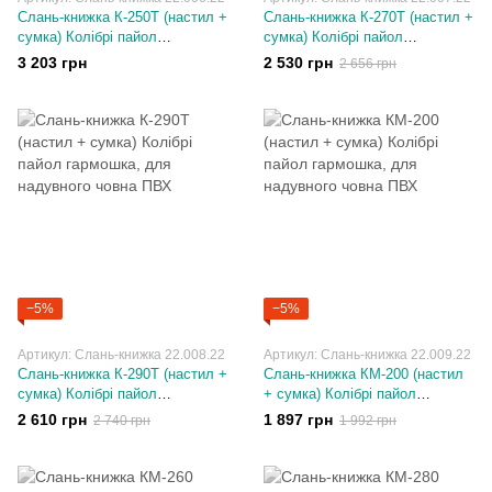
Слань-книжка К-250T (настил +
Слань-книжка К-270T (настил +
сумка) Колібрі пайол
сумка) Колібрі пайол
гармошка, для надувного
гармошка, для надувного
3 203 грн
2 530 грн
2 656 грн
човна ПВХ
човна ПВХ
−5%
−5%
Артикул: Слань-книжка 22.008.22
Артикул: Слань-книжка 22.009.22
Слань-книжка К-290T (настил +
Слань-книжка КM-200 (настил
сумка) Колібрі пайол
+ сумка) Колібрі пайол
гармошка, для надувного
гармошка, для надувного
2 610 грн
1 897 грн
2 740 грн
1 992 грн
човна ПВХ
човна ПВХ