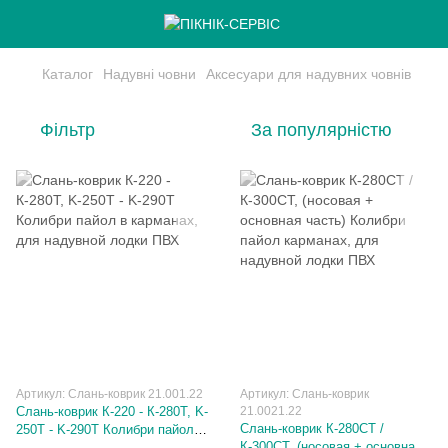
Каталог
Надувні човни
Аксесуари для надувних човнів
Фільтр
За популярністю
Артикул: Слань-коврик 21.001.22
Артикул: Слань-коврик
Слань-коврик К-220 - К-280Т, K-
21.0021.22
Слань-коврик К-280СТ /
250T - K-290T Колибри пайол в
К-300СТ, (носовая + основная
карманах, для надувной лодки