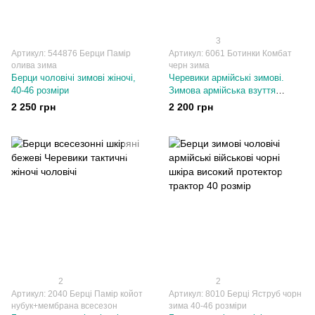
3
Артикул: 544876 Берци Памір
Артикул: 6061 Ботинки Комбат
олива зима
черн зима
Берци чоловічі зимові жіночі,
Черевики армійські зимові.
40-46 розміри
Зимова армійська взуття
військторг, 36-46 розміри
2 250 грн
2 200 грн
2
2
Артикул: 2040 Берці Памір койот
Артикул: 8010 Берці Яструб чорн
нубук+мембрана всесезон
зима 40-46 розміри