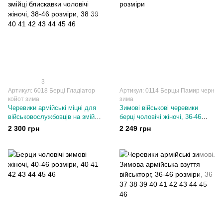
3
Артикул: 6018 Берці Гладіатор
Артикул: 0114 Берцы Памир черн
койот зима
зима
Черевики армійські міцні для
Зимові військові черевики
військовослужбовців на змійці
берці чоловічі жіночі, 36-46
блискавки чоловічі жіночі, 38-
розміри
2 300 грн
2 249 грн
46 розміри