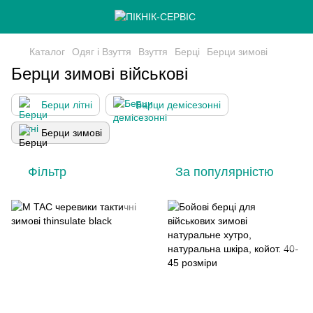
Каталог
Одяг і Взуття
Взуття
Берці
Берци зимові
Берци зимові військові
Берци літні
Берци демісезонні
Берци зимові
Фільтр
За популярністю