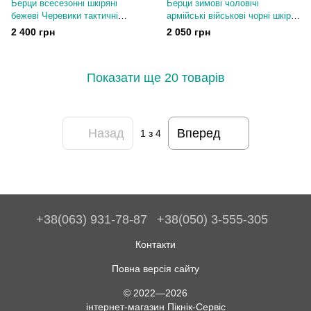
Берци всесезонні шкіряні
Берци зимові чоловічі
бежеві Черевики тактичні
армійські військові чорні шкіра
жіночі чоловічі
високий протектор трактор 40
2 400 грн
2 050 грн
розмір
Показати ще 20 товарів
Назад
Вперед
1
з 4
+38(063) 931-78-87
+38(050) 3-555-305
Контакти
Повна версія сайту
© 2022—2026
інтернет-магазин Пікнік-Сервіс