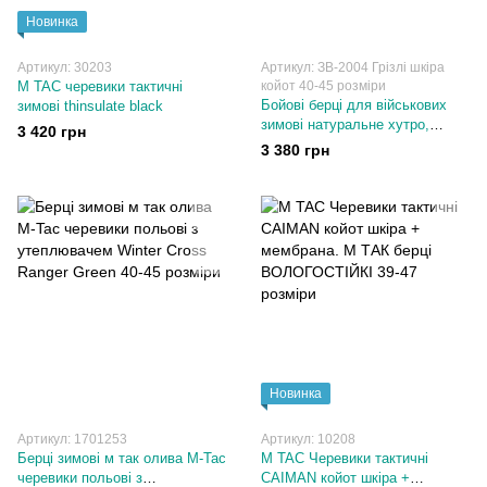
Новинка
Артикул: 30203
Артикул: ЗВ-2004 Грізлі шкіра
M TAC черевики тактичні
койот 40-45 розміри
Бойові берці для військових
зимові thinsulate black
зимові натуральне хутро,
3 420 грн
натуральна шкіра, койот. 40-45
3 380 грн
розміри
Новинка
Артикул: 1701253
Артикул: 10208
Берці зимові м так олива M-Tac
M TAC Черевики тактичні
черевики польові з
CAIMAN койот шкіра +