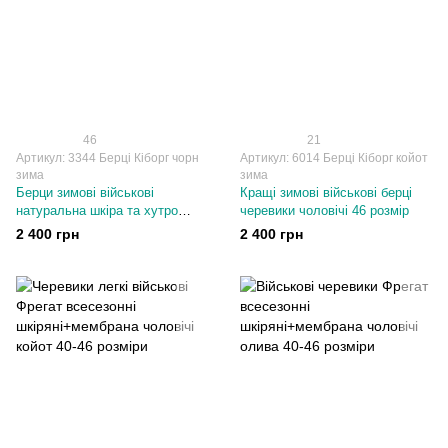
46
21
Артикул: 3344 Берці Кіборг чорн
Артикул: 6014 Берці Кіборг койот
зима
зима
Берци зимові військові
Кращі зимові військові берці
натуральна шкіра та хутро
черевики чоловічі 46 розмір
чоловічі 45 розмір
2 400 грн
2 400 грн