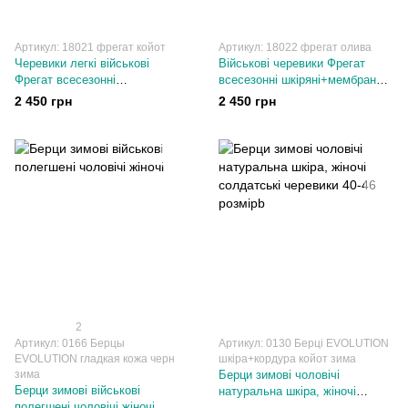
Артикул: 18021 фрегат койот
Артикул: 18022 фрегат олива
Черевики легкі військові
Військові черевики Фрегат
Фрегат всесезонні
всесезонні шкіряні+мембрана
шкіряні+мембрана чоловічі
чоловічі олива 40-46 розміри
2 450 грн
2 450 грн
койот 40-46 розміри
2
Артикул: 0166 Берцы
Артикул: 0130 Берці EVOLUTION
EVOLUTION гладкая кожа черн
шкіра+кордура койот зима
зима
Берци зимові чоловічі
Берци зимові військові
натуральна шкіра, жіночі
полегшені чоловічі жіночі
солдатські черевики 40-46