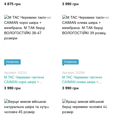
утеплювачем Winter Cross
мембрана. М ТАК берці
4 875 грн
3 990 грн
Ranger Green 40-45 розміри
ВОЛОГОСТІЙКІ 39-47 розміри
Новинка
Новинка
Артикул: 10210
Артикул: 10209
M TAC Черевики тактичні
M TAC Черевики тактичні
CAIMAN чорні шкіра +
CAIMAN олива шкіра +
мембрана. М ТАК берці
мембрана. М ТАК берці
3 990 грн
3 990 грн
ВОЛОГОСТІЙКІ 38-47 розміри
ВОЛОГОСТІЙКІ 39 розмір