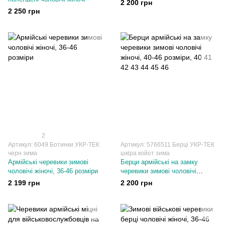
2 200 грн
розмірb
2 250 грн
2
Артикул: 6049 Ботинки УКР-ТЕК
Артикул: 5766511 Берці УКР-ТЕК
черн зима
шкіра койот зима
Армійські черевики зимові
Берци армійські на замку
чоловічі жіночі, 36-46 розміри
черевики зимові чоловічі
жіночі, 40-46 розміри
2 199 грн
2 200 грн