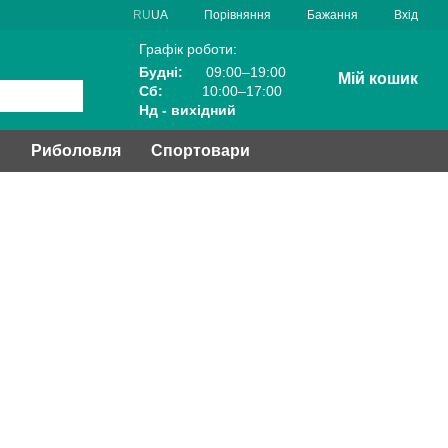
Порівняння
RU
UA
Бажання
Вхід
Графік роботи:
Будні:
09:00–19:00
Мій кошик
Сб:
10:00–17:00
Нд - вихідний
и
Риболовля
Спортовари