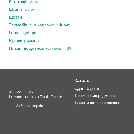
Кітелі військові
Штани тактичні
Шорти
Термобілизна чоловіче і жіноче
Головні убори
Рукавиці зимові
Плащі, дощовики, костюми ПВХ
Каталог
Одяг і Взуття
© 2022—2026
Тактичне спорядження
інтернет-магазин Пікнік-Сервіс
Туристичне спорядження
Мобільна версія