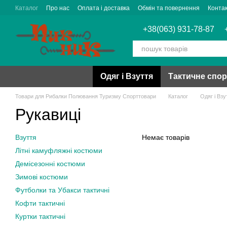
Перейти до основного контенту
Каталог
Про нас
Оплата і доставка
Обмін та повернення
Конта
+38(063) 931-78-87
Одяг і Взуття
Тактичне спо
Товари для Рибалки Полювання Туризму Спорттовари
Каталог
Одяг і Взу
Рукавиці
Взуття
Немає товарів
Літні камуфляжні костюми
Демісезонні костюми
Зимові костюми
Футболки та Убакси тактичні
Кофти тактичні
Куртки тактичні