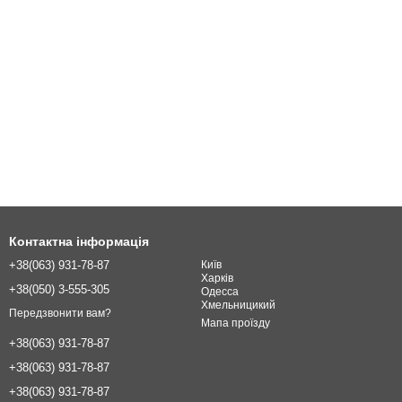
Контактна інформація
+38(063) 931-78-87
Київ
Харків
+38(050) 3-555-305
Одесcа
Хмельницикий
Передзвонити вам?
Мапа проїзду
+38(063) 931-78-87
+38(063) 931-78-87
+38(063) 931-78-87