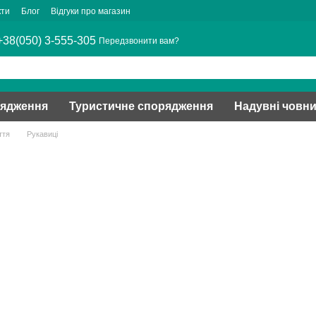
кти
Блог
Відгуки про магазин
+38(050) 3-555-305
Передзвонити вам?
рядження
Туристичне спорядження
Надувні човн
ття
Рукавиці