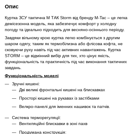
Опис
Куртка ЗСУ тактична М ТАК Storm від бренду M-Tac – це легка
демісезонна модель, яка забезпечує комфорт у холодну
погоду та ідеально підходить для весняно-осіннього періоду.
Завдяки вільному крою куртка легко комбінується з другим
шаром одягу, таким як термобілизна або флісова кофта, не
сковуючи руху навіть під час активних навантажень. Куртка
STORM – це відмінний вибір для тих, хто цінує якість,
функціональність та практичність під час виконання тактичних
завдань.
Функціональність моделі
Зручні кишені:
Дві великі фронтальні кишені на блискавках
Просторі кишені на рукавах із застібками
Велкро-панелі для іменних нашивок та патчів.
Система терморегуляції:
Вентиляційні блискавки в зоні пахв
Продумана конструкція: