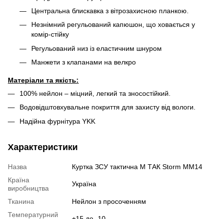
Центральна блискавка з вітрозахисною планкою.
Незнімний регульований капюшон, що ховається у
комір-стійку
Регульований низ із еластичним шнуром
Манжети з клапанами на велкро
Матеріали та якість:
100% нейлон – міцний, легкий та зносостійкий.
Водовідштовхувальне покриття для захисту від вологи.
Надійна фурнітура YKK
Характеристики
Назва
Куртка ЗСУ тактична М ТАК Storm MM14
Країна
Україна
виробництва
Тканина
Нейлон з просоченням
Температурний
+15 до -10