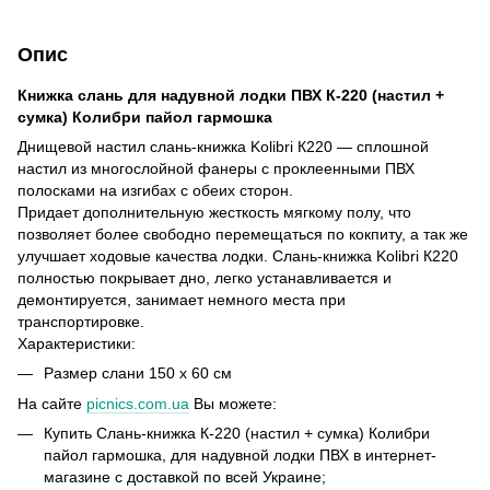
Опис
Книжка слань для надувной лодки ПВХ К-220 (настил +
сумка) Колибри пайол гармошка
Днищевой настил слань-книжка Kolibri К220 ― сплошной
настил из многослойной фанеры с проклеенными ПВХ
полосками на изгибах с обеих сторон.
Придает дополнительную жесткость мягкому полу, что
позволяет более свободно перемещаться по кокпиту, а так же
улучшает ходовые качества лодки. Слань-книжка Kolibri К220
полностью покрывает дно, легко устанавливается и
демонтируется, занимает немного места при
транспортировке.
Характеристики:
Размер слани 150 х 60 см
На сайте
picnics.com.ua
Вы можете:
Купить Слань-книжка К-220 (настил + сумка) Колибри
пайол гармошка, для надувной лодки ПВХ в интернет-
магазине с доставкой по всей Украине;