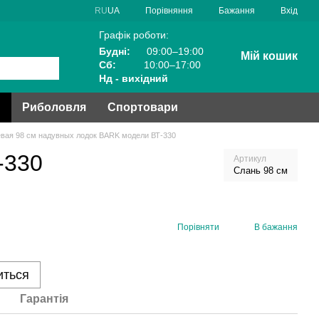
Порівняння
RU
UA
Бажання
Вхід
Графік роботи:
Будні:
09:00–19:00
Мій кошик
Сб:
10:00–17:00
Нд - вихідний
и
Риболовля
Спортовари
вая 98 см надувных лодок BARK модели ВТ-330
-330
Артикул
Слань 98 см
Порівняти
В бажання
иться
Гарантія