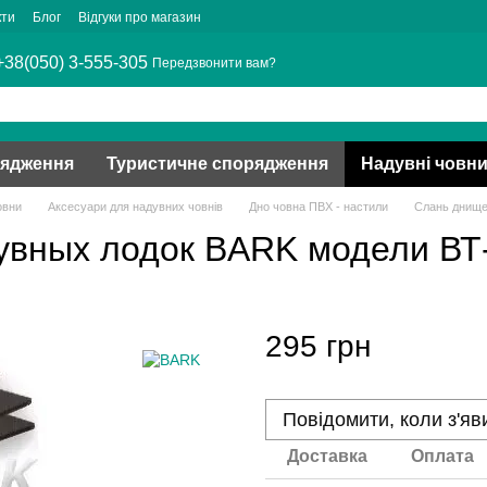
кти
Блог
Відгуки про магазин
+38(050) 3-555-305
Передзвонити вам?
рядження
Туристичне спорядження
Надувні човн
овни
Аксесуари для надувних човнів
Дно човна ПВХ - настили
Слань днище
увных лодок BARK модели ВТ
295 грн
Повідомити, коли з'яв
Доставка
Оплата