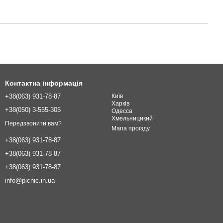
Контактна інформація
+38(063) 931-78-87
Київ
Харків
+38(050) 3-555-305
Одесcа
Хмельницикий
Передзвонити вам?
Мапа проїзду
+38(063) 931-78-87
+38(063) 931-78-87
+38(063) 931-78-87
info@picnic.in.ua