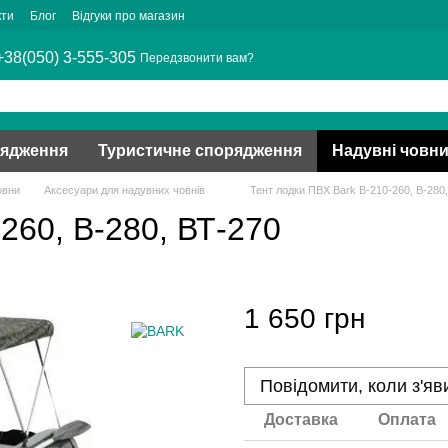
кти
Блог
Відгуки про магазин
+38(050) 3-555-305
Передзвонити вам?
рядження
Туристичне спорядження
Надувні човн
овни
Аксесуари для надувних човнів
Тент лодки ПВХ Bark В-210-260, В-280
260, В-280, ВТ-270
1 650 грн
Повідомити, коли з'яв
Доставка
Оплата