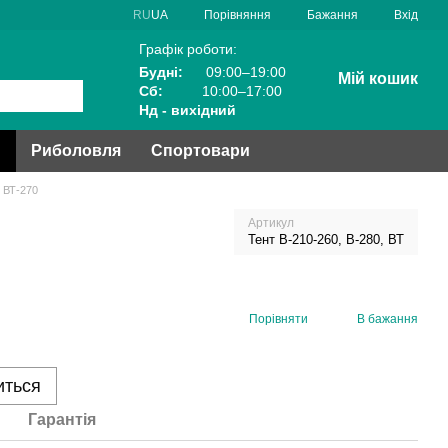
Порівняння
RU
UA
Бажання
Вхід
Графік роботи:
Будні:
09:00–19:00
Мій кошик
Сб:
10:00–17:00
Нд - вихідний
и
Риболовля
Спортовари
, ВТ-270
Артикул
Тент В-210-260, В-280, ВТ
Порівняти
В бажання
иться
Гарантія