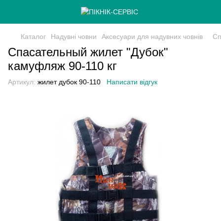
Каталог
Надувні човни
Аксесуари для надувних човнів
Сп
Спасательный жилет "Дубок"
камуфляж 90-110 кг
Артикул:
жилет дубок 90-110
Написати відгук