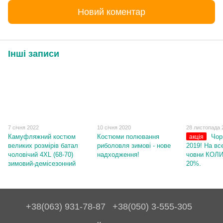
Новий коментар
Інші записи
7 січня 2022
10 січня 2020
28 листопада 
Камуфляжний костюм
Костюми полювання
Чор
акція
великих розмірів батал
риболовля зимові - нове
2019! На вс
чоловічий 4XL (68-70)
надходження!
човни КОЛ
зимовий-демісезонний
20%.
+38(063) 931-78-87
+38(050) 3-555-305