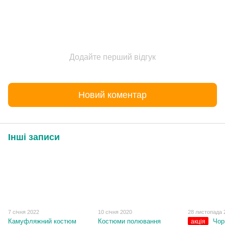
Додайте перший відгук
Новий коментар
Інші записи
7 січня 2022
10 січня 2020
28 листопада 
Камуфляжний костюм
Костюми полювання
Чор
акція